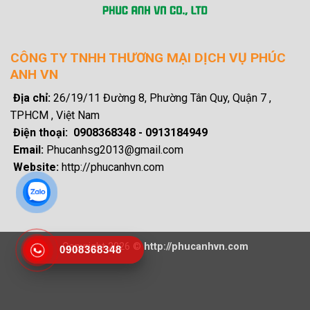
CÔNG TY TNHH THƯƠNG MẠI DỊCH VỤ PHÚC
ANH VN
Địa chỉ:
26/19/11 Đường 8, Phường Tân Quy, Quận 7 ,
TPHCM , Việt Nam
Điện thoại: 0908368348 - 0913184949
Email:
Phucanhsg2013@gmail.com
Website:
http://phucanhvn.com
Copyright 2026 ©
http://phucanhvn.com
0908368348